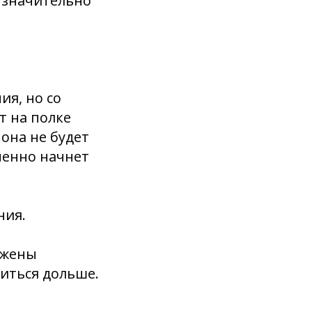
 значительно
ия, но со
т на полке
 она не будет
пенно начнет
ния.
ржены
иться дольше.