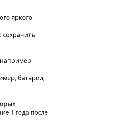
ого яркого
е сохранить
(например
имер, батареи,
торых
ие 1 года после