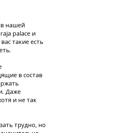
 в нашей
aja palace и
 вас такие есть
еть.
е
дящие в состав
ержать
и. Даже
отя и не так
зать трудно, но