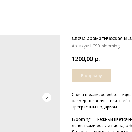
Свеча ароматическая B
Артикул:
LC90_blooming
р.
1200,00
В корзину
Свеча в размере petite – ид
размер позволяет взять её с
прекрасным подарком.
Blooming — нежный цветочны
лепестками розы и пиона, а 
Легкость, нежность и романт