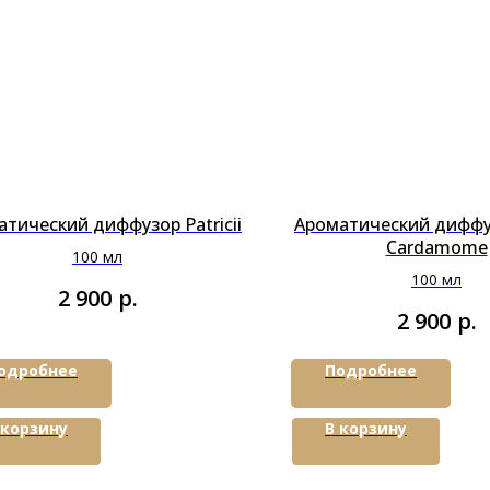
тический диффузор Patricii
Ароматический диффу
Cardamome
100 мл
100 мл
р.
2 900
р.
2 900
одробнее
Подробнее
 корзину
В корзину