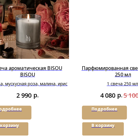
еча ароматическая BISOU
Парфюмированная све
BISOU
250 мл
а, мускусная роза, малина, ирис
1 свеча 250 м
1 рефил для свечи 
р.
р.
2 990
4 080
5 10
одробнее
Подробнее
 корзину
В корзину