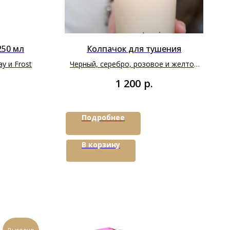
250 мл
Колпачок для тушения
y и Frost
Черный, серебро, розовое и желтое
золото
р.
1 200
Подробнее
В корзину