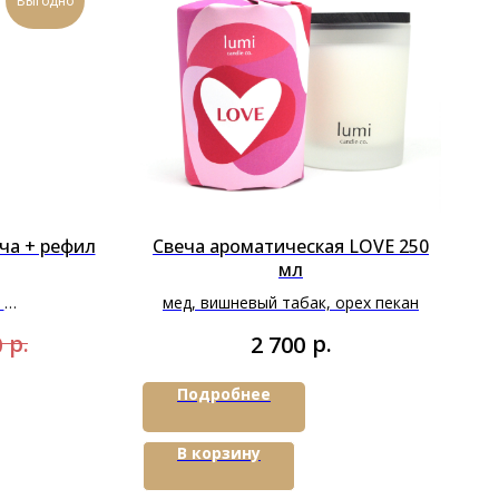
Выгодно
ча + рефил
Свеча ароматическая LOVE 250
мл
л
мед, вишневый табак, орех пекан
250 мл
р.
р.
0
2 700
Подробнее
В корзину