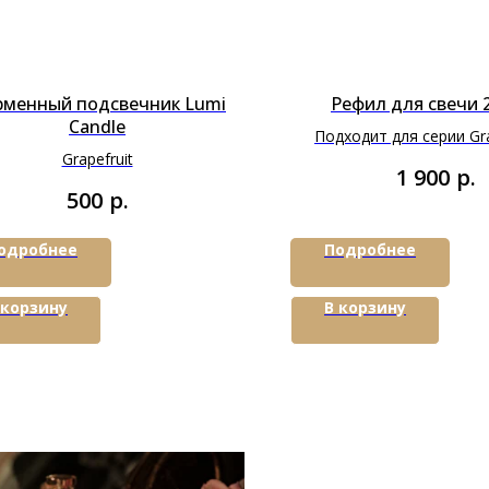
менный подсвечник Lumi
Рефил для свечи 
Candle
Подходит для серии Gra
Grapefruit
р.
1 900
р.
500
одробнее
Подробнее
 корзину
В корзину