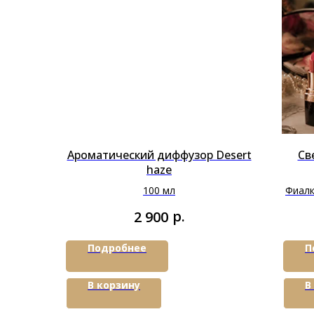
Ароматический диффузор Desert
Св
haze
100 мл
Фиалк
р.
2 900
Подробнее
П
В корзину
В